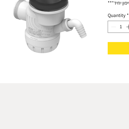
פון יחיד"**
נת סטנדטית
Quantity
*
האב בישראל
ן כסיפון עם
לקבל סיפון
כותי ביותר,
ראל אם תקן
ייתרונות :
יבים לסיפון
מין מבחינת
נזילות
ים אפשר את
ערכת סיפון
מקבילה
בנת בסיפון
2 ממערכת סיפון רגילה
ונע סתימות