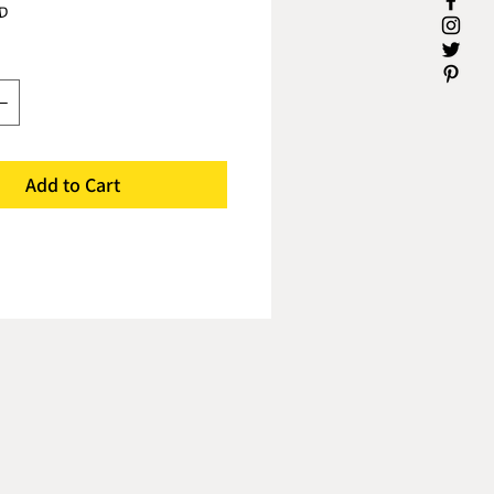
סי
סט זה מכיל סיפון משולב ומסנ
אשר מצוייה במרבית בתי 
סיפון משולב לכיור אמריקאי תוכנ
מספר מועט של חלקים במטרה 
אמין, קומפקטי ואי
לסיפון המשולב המיוצר ביש
Add to Cart
מאושר ממכון התקנים, מספר 
מונע נזילות - כתוצאה מאיחוד רכ
המשולב מעט חיבורים והוא א
מפנה מקום - איחוד החלק
הקטנת המוצר בכיותר מחצי ממ
מונע סתימות - רוחב הצנרת המו
המשולב גדולה ב5%
דבר המ