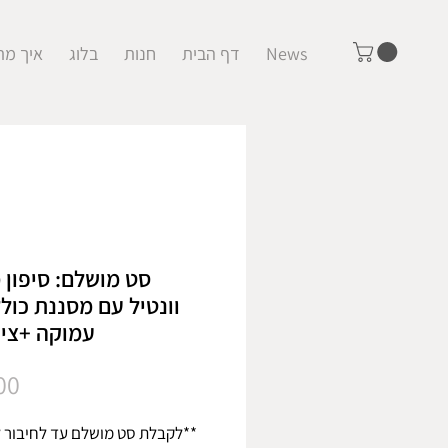
News
דף הבית
חנות
בלוג
איך מת
סט מושלם: סיפון 
וונטיל עם מסננת כול
עמוקה +צינ
00
**לקבלת סט מושלם עד לחיבור לנ