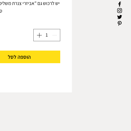
יש לרכוש גם "אביזרי צנרת משלי
סי
סט זה מכיל סיפון משולב ומ
המאפשרת פינוי פסולת מה
סיפון משולב לכיור אמריקאי תוכנ
מספר מועט של חלקים במטרה 
אמין, קומפקטי ואי
לסיפון המשולב המיוצר ביש
הוספה לסל
מאושר ממכון התקנים, מספר 
מונע נזילות - כתוצאה מאיחוד רכ
המשולב מעט חיבורים והוא א
מפנה מקום - איחוד החלק
הקטנת המוצר בכיותר מחצי ממ
מונע סתימות - רוחב הצנרת המו
המשולב גדולה ב5%