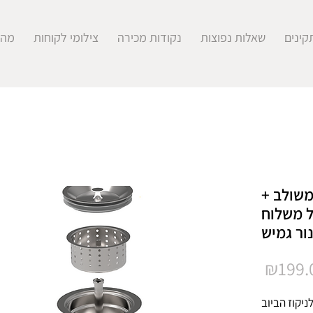
קינים
שאלות נפוצות
נקודות מכירה
צילומי לקוחות
מהע
משולב +
ל משלוח
ור גמיש
מחיר
₪199.
יקוז הביוב